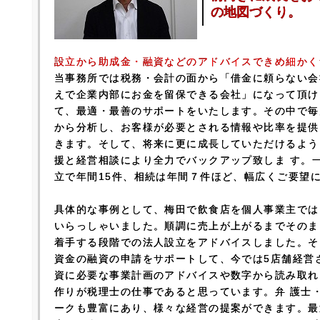
の地図づくり。
設立から助成金・融資などのアドバイスできめ細かく
当事務所では税務・会計の面から「借金に頼らない会
えで企業内部にお金を留保できる会社」になって頂け
て、最適・最善のサポートをいたします。その中で毎
から分析し、お客様が必要とされる情報や比率を提供
きます。そして、将来に更に成長していただけるよう
援と経営相談により全力でバックアップ致しま す。
立で年間15件、相続は年間７件ほど、幅広くご要望
具体的な事例として、梅田で飲食店を個人事業主では
いらっしゃいました。順調に売上が上がるまでそのま
着手する段階での法人設立をアドバイスしました。そ
資金の融資の申請をサポートして、今では5店舗経営
資に必要な事業計画のアドバイスや数字から読み取れ
作りが税理士の仕事であると思っています。弁 護士
ークも豊富にあり、様々な経営の提案ができます。最