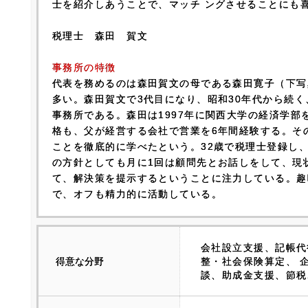
士を紹介しあうことで、マッチ ングさせることにも
税理士 森田 賀文
事務所の特徴
代表を務めるのは森田賀文の母である森田寛子（下写
多い。森田賀文で3代目になり、昭和30年代から続
事務所である。森田は1997年に関西大学の経済学部
格も、父が経営する会社で営業を6年間経験する。そ
ことを徹底的に学べたという。32歳で税理士登録し
の方針としても月に1回は顧問先とお話しをして、現
て、解決策を提示するということに注力している。趣
で、オフも精力的に活動している。
会社設立支援、記帳代
得意な分野
整・社会保険算定、 
談、助成金支援、節税