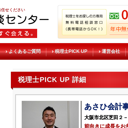
お任せください
よくあるご質問
税理士PICK UP
運営会社
税理士PICK UP 詳細
あさひ会計
大阪市北区芝田２－
前向きに成長をお