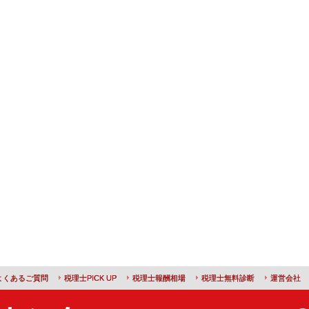
よくあるご質問
税理士PICK UP
税理士報酬相場
税理士無料診断
運営会社