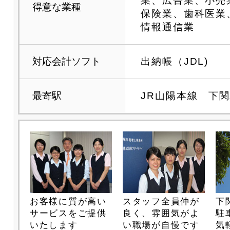
業、広告業、小売
得意な業種
保険業、歯科医業
情報通信業
対応会計ソフト
出納帳（JDL)
最寄駅
JR山陽本線 下
お客様に質が高い
スタッフ全員仲が
下
サービスをご提供
良く、雰囲気がよ
駐
いたします
い職場が自慢です
気