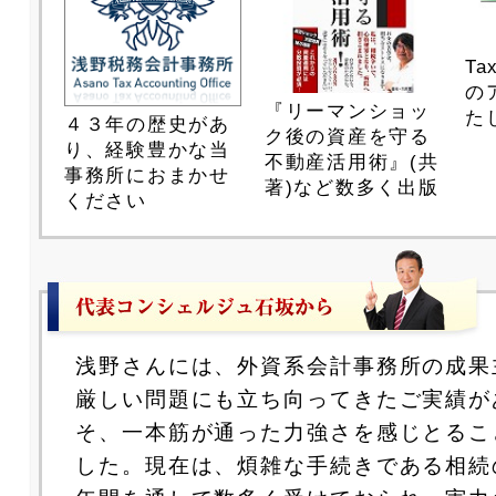
T
の
『リーマンショッ
た
４３年の歴史があ
ク後の資産を守る
り、経験豊かな当
不動産活用術』(共
事務所におまかせ
著)など数多く出版
ください
浅野さんには、外資系会計事務所の成果
厳しい問題にも立ち向ってきたご実績が
そ、一本筋が通った力強さを感じとるこ
した。現在は、煩雑な手続きである相続