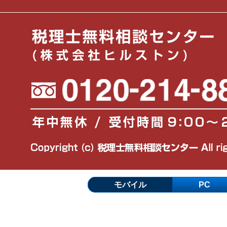
人に対し利用目的を明示し、同意を得ることと
4. 個人情報の第三者提供
当社は、個人情報保護法で例外と認められてい
かじめ第三者への提供に対する同意を得ない第
ません。
5. 法令遵守の宣言
当社は、個人情報の管理について、個人情報保
関連法規を遵守します。
6. 個人情報の安全管理
当社は、個人情報の保護に最大限の注意を払い
モバイル
PC
7. 個人情報保護体制の維持・改善に対する継続的
当社は、個人情報の適切な保護と利用を図るた