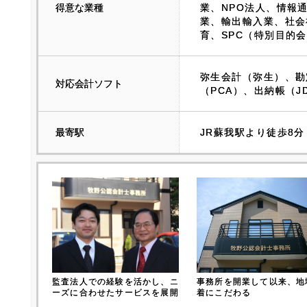
得意な業種
業、NPO法人、情報
業、輸出輸入業、社会
育、SPC（特別目的
弥生会計（弥生）、勘
対応会計ソフト
（PCA）、出納帳（J
最寄駅
JR蘇我駅より徒歩8分
監査法人での経験を活かし、ニ
事務所を開業して以来、地
ーズに合わせたサービスを展開
着にこだわる