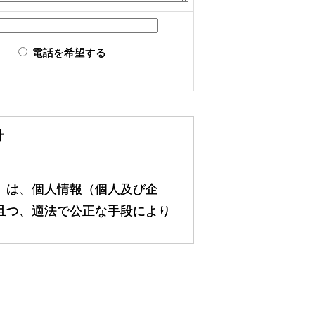
電話を希望する
針
）は、個人情報（個人及び企
且つ、適法で公正な手段により
介業務の遂行、及びそれに関連
て個人情報を許可無く利用しま