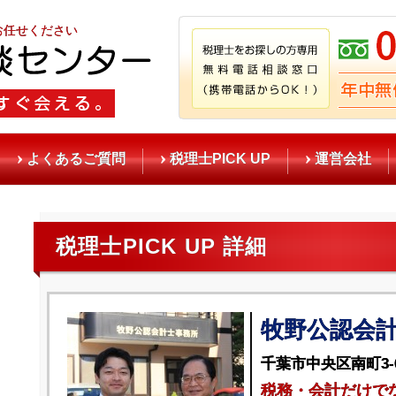
お任せください
よくあるご質問
税理士PICK UP
運営会社
税理士PICK UP 詳細
牧野公認会
千葉市中央区南町3-6
税務・会計だけで