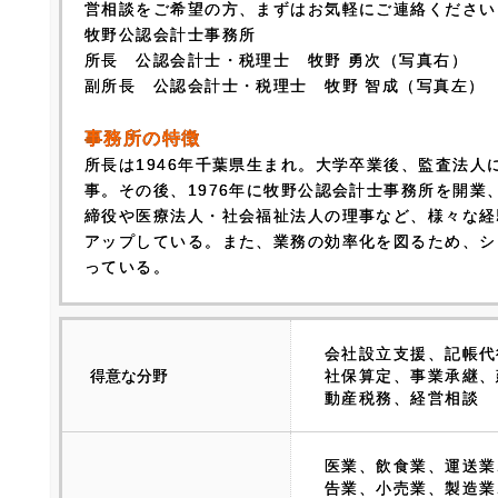
営相談をご希望の方、まずはお気軽にご連絡ください
牧野公認会計士事務所
所長 公認会計士・税理士 牧野 勇次（写真右）
副所長 公認会計士・税理士 牧野 智成（写真左）
事務所の特徴
所長は1946年千葉県生まれ。大学卒業後、監査法人
事。その後、1976年に牧野公認会計士事務所を開業
締役や医療法人・社会福祉法人の理事など、様々な経
アップしている。また、業務の効率化を図るため、シ
っている。
会社設立支援、記帳代
得意な分野
社保算定、事業承継、
動産税務、経営相談
医業、飲食業、運送業
告業、小売業、製造業