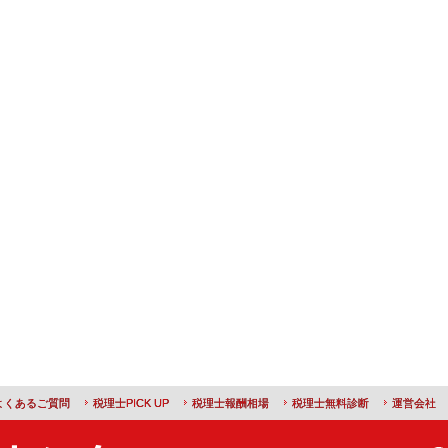
よくあるご質問
税理士PICK UP
税理士報酬相場
税理士無料診断
運営会社