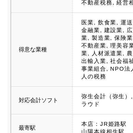
不動産税務, 経営
医業, 飲食業, 運送
金融業, 建設業, 
業, 製造業, 保険
不動産業, 理美容
得意な業種
業, 人材派遣業, 
出輸入業, 社会福
事業組合, NPO法
人の税務
弥生会計（弥生）, 
対応会計ソフト
ラウド
本店：JR姫路駅
最寄駅
山陽本線相生駅