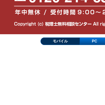
5. 法令遵守の宣言
当社は、個人情報の管理について、個人情報保
関連法規を遵守します。
6. 個人情報の安全管理
当社は、個人情報の保護に最大限の注意を払い
モバイル
PC
7. 個人情報保護体制の維持・改善に対する継続的
当社は、個人情報の適切な保護と利用を図るた
び情報セキュリティに関する内規を整備し、そ
また、当該内規の定期的な見直し・維持・改善
め継続的に取り組みます。
8. お客様の情報について
当社は、お客様からお預かりする情報について