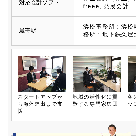
対応会計ソフト
freee, 発展会計,
浜松事務所：浜松
最寄駅
務所：地下鉄久屋
スタートアップか
地域の活性化に貢
各
ら海外進出まで支
猷する専門家集団
ッ
援