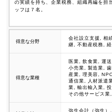
の実績を持ち、企業税務、組織再編を担
ッフは７名。
会社設立支援, 相
得意な分野
継, 不動産税務, 
医業, 飲食業, 運送
小売業, 製造業, 
産業, 理美容, NP
得意な業種
通信業, 人材派遣
業, 輸出輸入業, 
その他サービス業,
弥生会計（弥生）, 